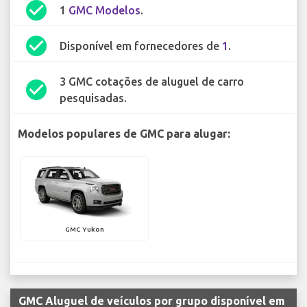
check_circle
1
GMC Modelos
.
check_circle
Disponível em fornecedores de
1
.
3 GMC cotações de aluguel de carro
check_circle
pesquisadas.
Modelos populares de GMC para alugar:
GMC Yukon
GMC Aluguel de veículos por grupo disponível em