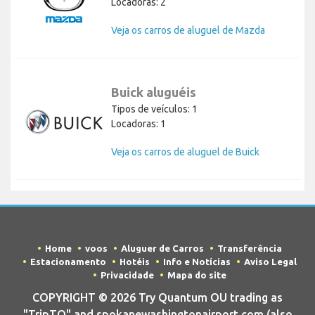
Locadoras: 2
Veja os carros de aluguel de Mazda
Buick aluguéis
Tipos de veículos: 1
Locadoras: 1
Veja os carros de aluguel de Buick
Home
voos
Aluguer de Carros
Transferência
Estacionamento
Hotéis
Info e Notícias
Aviso Legal
Privacidade
Mapa do site
COPYRIGHT © 2026 Try Quantum OU trading as
"TripTQ" and spokanewashingtonairport.com (also