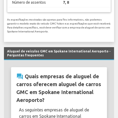
Número de assentos
7, 8
As especificações mostradas são apenas para fins informativos, não podemos
garantir o modelo exato do veículo GMC Yukon e as especificações que você receberá.
Para detalhes específicos, você deve verificar com a empresa de aluguel de carros em
Spokane International Aeroporto.
Aluguel de veículos GMC em Spokane International Aeroporto -
Perguntas frequentes
question_answer
Quais empresas de aluguel de
carros oferecem aluguel de carros
GMC em Spokane International
Aeroporto?
As seguintes empresas de aluguel de
carros em Spokane International