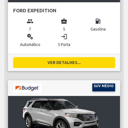
FORD EXPEDITION
group
business_center
local_gas_station
7
5
Gasolina
miscellaneous_services
login
Automático
5 Porta
VER DETALHES...
SUV MÉDIO