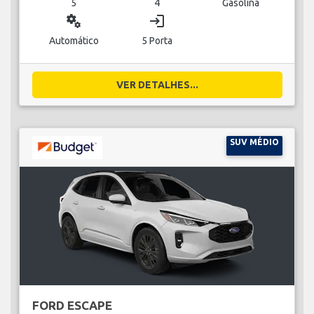
5
4
Gasolina
miscellaneous_services
login
Automático
5 Porta
VER DETALHES...
SUV MÉDIO
FORD ESCAPE