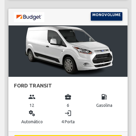
MONOVOLUME
FORD TRANSIT
group
business_center
local_gas_station
12
6
Gasolina
miscellaneous_services
login
Automático
4 Porta