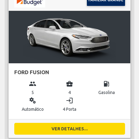
FORD FUSION
group
business_center
local_gas_station
5
4
Gasolina
miscellaneous_services
login
Automático
4 Porta
VER DETALHES...