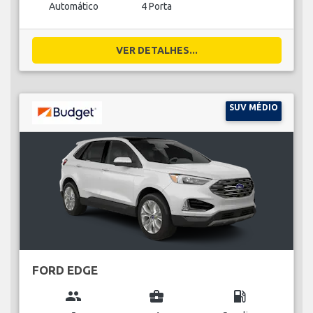
Automático
4 Porta
VER DETALHES...
SUV MÉDIO
FORD EDGE
group
business_center
local_gas_station