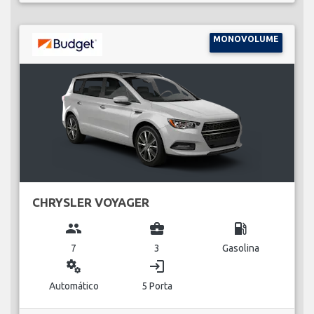
MONOVOLUME
CHRYSLER VOYAGER
group
business_center
local_gas_station
7
3
Gasolina
miscellaneous_services
login
Automático
5 Porta