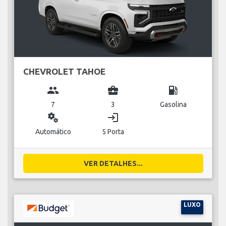
CHEVROLET TAHOE
group
business_center
local_gas_station
7
3
Gasolina
miscellaneous_services
login
Automático
5 Porta
VER DETALHES...
LUXO