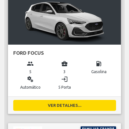
FORD FOCUS
group
business_center
local_gas_station
5
3
Gasolina
miscellaneous_services
login
Automático
5 Porta
VER DETALHES...
FAMILIAR GRANDE