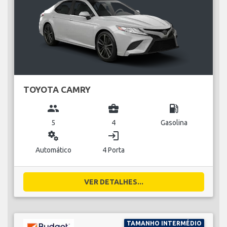
TOYOTA CAMRY
group
business_center
local_gas_station
5
4
Gasolina
miscellaneous_services
login
Automático
4 Porta
VER DETALHES...
TAMANHO INTERMÉDIO