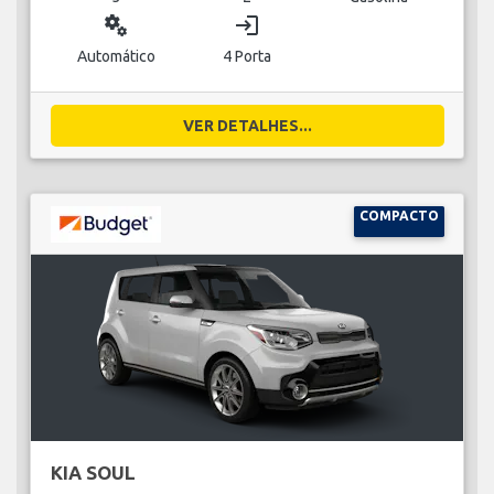
miscellaneous_services
login
Automático
4 Porta
VER DETALHES...
COMPACTO
KIA SOUL