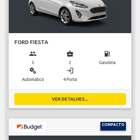
FORD FIESTA
group
business_center
local_gas_station
5
2
Gasolina
miscellaneous_services
login
Automático
4 Porta
VER DETALHES...
COMPACTO