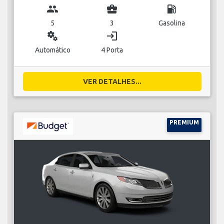
group
business_center
local_gas_station
5
3
Gasolina
miscellaneous_services
login
Automático
4 Porta
VER DETALHES...
PREMIUM