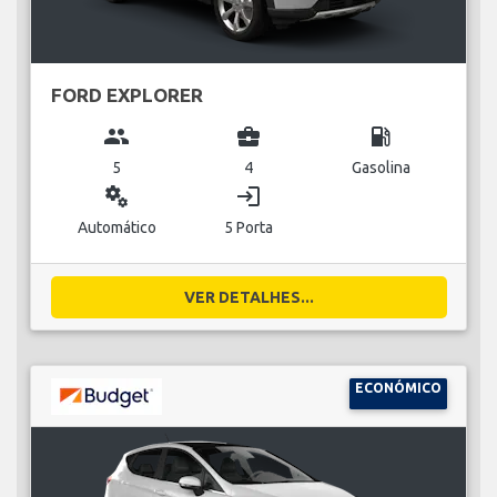
FORD EXPLORER
group
business_center
local_gas_station
5
4
Gasolina
miscellaneous_services
login
Automático
5 Porta
VER DETALHES...
ECONÓMICO