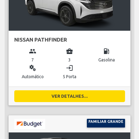
NISSAN PATHFINDER
group
business_center
local_gas_station
7
3
Gasolina
miscellaneous_services
login
Automático
5 Porta
VER DETALHES...
FAMILIAR GRANDE