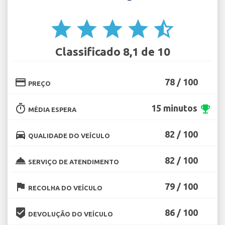
star
star
star
star
star_half
Classificado 8,1 de 10
credit_card
78 / 100
PREÇO
timer
15 minutos
emoji_events
MÉDIA ESPERA
directions_car
82 / 100
QUALIDADE DO VEÍCULO
room_service
82 / 100
SERVIÇO DE ATENDIMENTO
flag
79 / 100
RECOLHA DO VEÍCULO
beenhere
86 / 100
DEVOLUÇÃO DO VEÍCULO