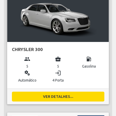
CHRYSLER 300
group
business_center
local_gas_station
5
5
Gasolina
miscellaneous_services
login
Automático
4 Porta
VER DETALHES...