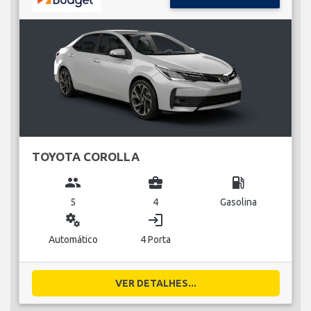
TOYOTA COROLLA
group
business_center
local_gas_station
5
4
Gasolina
miscellaneous_services
login
Automático
4 Porta
VER DETALHES...