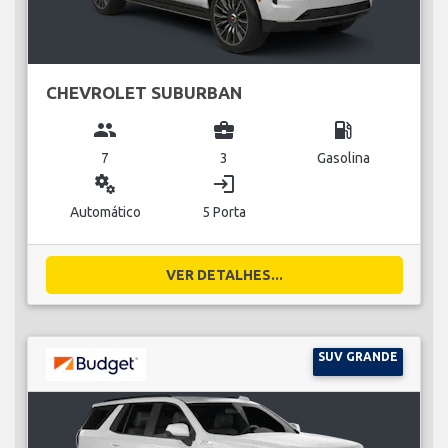
CHEVROLET SUBURBAN
group
business_center
local_gas_station
7
3
Gasolina
miscellaneous_services
login
Automático
5 Porta
VER DETALHES...
SUV GRANDE