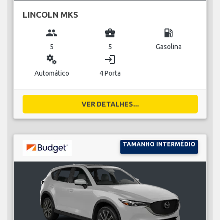
LINCOLN MKS
group
business_center
local_gas_station
5
5
Gasolina
miscellaneous_services
login
Automático
4 Porta
VER DETALHES...
TAMANHO INTERMÉDIO