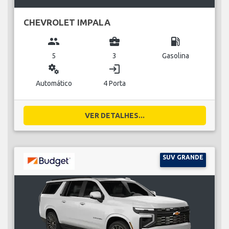
CHEVROLET IMPALA
group
business_center
local_gas_station
5
3
Gasolina
miscellaneous_services
login
Automático
4 Porta
VER DETALHES...
SUV GRANDE