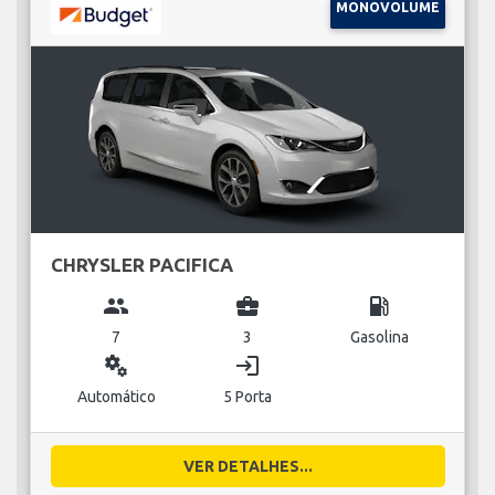
MONOVOLUME
CHRYSLER PACIFICA
group
business_center
local_gas_station
7
3
Gasolina
miscellaneous_services
login
Automático
5 Porta
VER DETALHES...