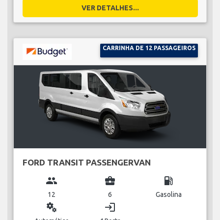
VER DETALHES...
CARRINHA DE 12 PASSAGEIROS
FORD TRANSIT PASSENGERVAN
group
business_center
local_gas_station
12
6
Gasolina
miscellaneous_services
login