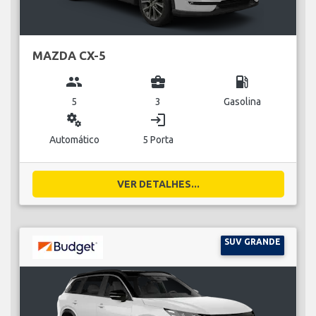
MAZDA CX-5
group
business_center
local_gas_station
5
3
Gasolina
miscellaneous_services
login
Automático
5 Porta
VER DETALHES...
SUV GRANDE