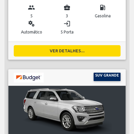
group
business_center
local_gas_station
5
3
Gasolina
miscellaneous_services
login
Automático
5 Porta
VER DETALHES...
SUV GRANDE