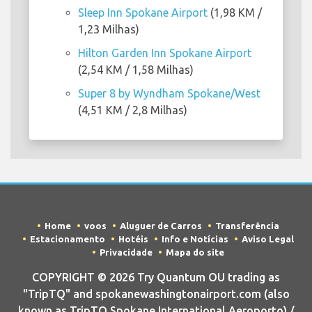
Sleep Inn Spokane Airport
(1,98 KM /
1,23 Milhas)
Hilton Garden Inn Spokane Airport
(2,54 KM / 1,58 Milhas)
Super 8 by Wyndham Spokane/West
(4,51 KM / 2,8 Milhas)
Home
voos
Aluguer de Carros
Transferência
Estacionamento
Hotéis
Info e Notícias
Aviso Legal
Privacidade
Mapa do site
COPYRIGHT © 2026 Try Quantum OU trading as
"TripTQ" and spokanewashingtonairport.com (also
known as TripTQ Spokane International Aeroporto) /