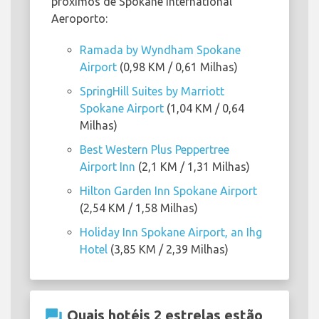
próximos de Spokane International
Aeroporto:
Ramada by Wyndham Spokane
Airport
(0,98 KM / 0,61 Milhas)
SpringHill Suites by Marriott
Spokane Airport
(1,04 KM / 0,64
Milhas)
Best Western Plus Peppertree
Airport Inn
(2,1 KM / 1,31 Milhas)
Hilton Garden Inn Spokane Airport
(2,54 KM / 1,58 Milhas)
Holiday Inn Spokane Airport, an Ihg
Hotel
(3,85 KM / 2,39 Milhas)
question_answer
Quais hotéis 2 estrelas estão