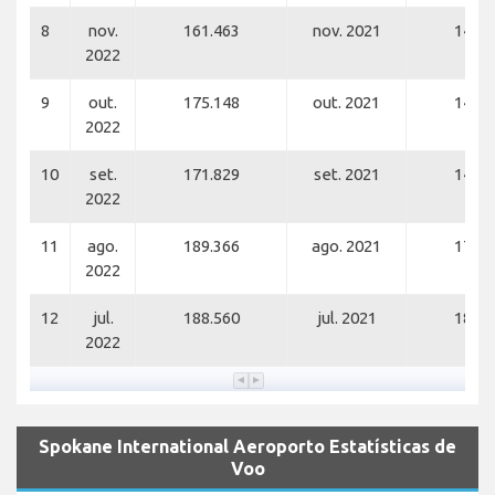
8
nov.
161.463
nov. 2021
141.2
2022
9
out.
175.148
out. 2021
147.3
2022
10
set.
171.829
set. 2021
143.3
2022
11
ago.
189.366
ago. 2021
179.3
2022
12
jul.
188.560
jul. 2021
188.0
2022
Spokane International Aeroporto Estatísticas de
Voo