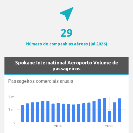
near_me
29
Número de companhias aéreas (jul 2026)
Spokane International Aeroporto Volume de
passageiros
Passageiros comerciais anuais
2 mi
1 mi
0
2010
2020