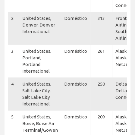
Connecti
2
United States,
Doméstico
313
Frontier,
Denver, Denver
Airlines,
International
Southwe
Airlines
3
United States,
Doméstico
261
Alaska Air
Portland,
Alaska Ho
Portland
NetJets
International
4
United States,
Doméstico
250
Delta Air 
Salt Lake City,
Delta
Salt Lake City
Connecti
International
5
United States,
Doméstico
209
Alaska Air
Boise, Boise Air
Alaska Ho
Terminal/Gowen
NetJets