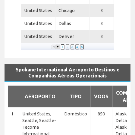
United States
Chicago
3
United States
Dallas
3
United States
Denver
3
1
2
3
4
5
Spokane International Aeroporto Destinos e
Companhias Aéreas Operacionais
COMPA
AEROPORTO
TIPO
VOOS
AÉR
1
United States,
Doméstico
850
Alaska Ho
Seattle, Seattle-
Delta Air 
Tacoma
Alaska Air
International
Delta