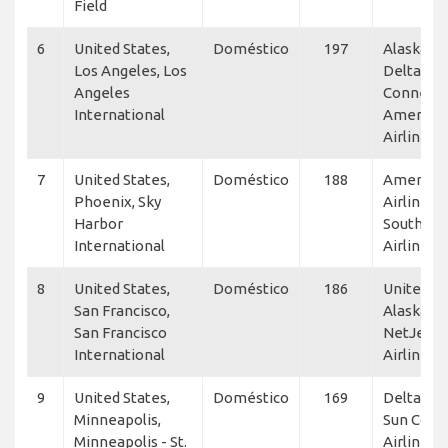
Field
6
United States,
Doméstico
197
Alaska Air
Los Angeles, Los
Delta
Angeles
Connecti
International
America
Airlines
7
United States,
Doméstico
188
America
Phoenix, Sky
Airlines,
Harbor
Southwe
International
Airlines, 
8
United States,
Doméstico
186
United Ex
San Francisco,
Alaska Air
San Francisco
NetJets, 
International
Airlines, 
9
United States,
Doméstico
169
Delta Air 
Minneapolis,
Sun Coun
Minneapolis - St.
Airlines