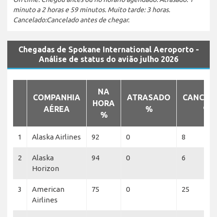
minuto a 2 horas e 59 minutos. Muito tarde: 3 horas.
Cancelado:Cancelado antes de chegar.
Chegadas de Spokane International Aeroporto -
Análise de status do avião julho 2026
NA
COMPANHIA
ATRASADO
CANCEL
HORA
AÉREA
%
%
%
1
Alaska Airlines
92
0
8
2
Alaska
94
0
6
Horizon
3
American
75
0
25
Airlines