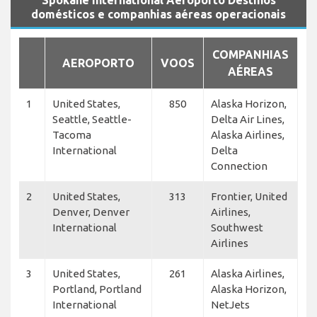
Spokane International Aeroporto Destinos
domésticos e companhias aéreas operacionais
COMPANHIAS
AEROPORTO
VOOS
AÉREAS
1
United States,
850
Alaska Horizon,
Seattle, Seattle-
Delta Air Lines,
Tacoma
Alaska Airlines,
International
Delta
Connection
2
United States,
313
Frontier, United
Denver, Denver
Airlines,
International
Southwest
Airlines
3
United States,
261
Alaska Airlines,
Portland, Portland
Alaska Horizon,
International
NetJets