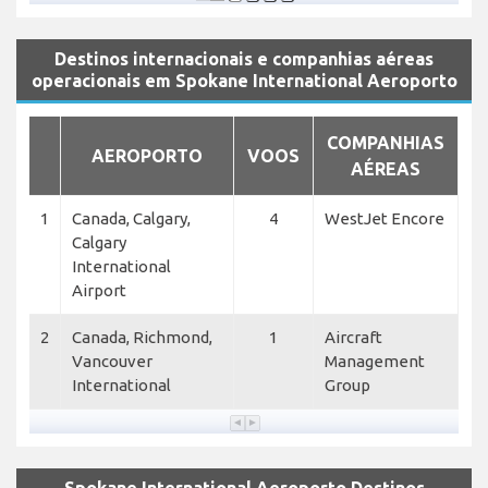
Destinos internacionais e companhias aéreas
operacionais em Spokane International Aeroporto
COMPANHIAS
AEROPORTO
VOOS
AÉREAS
1
Canada, Calgary,
4
WestJet Encore
Calgary
International
Airport
2
Canada, Richmond,
1
Aircraft
Vancouver
Management
International
Group