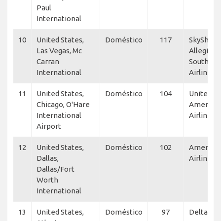
Paul
International
10
United States,
Doméstico
117
SkyShare
Las Vegas, Mc
Allegiant 
Carran
Southwe
International
Airlines, 
11
United States,
Doméstico
104
United Ex
Chicago, O'Hare
America
International
Airlines
Airport
12
United States,
Doméstico
102
America
Dallas,
Airlines
Dallas/Fort
Worth
International
13
United States,
Doméstico
97
Delta Air