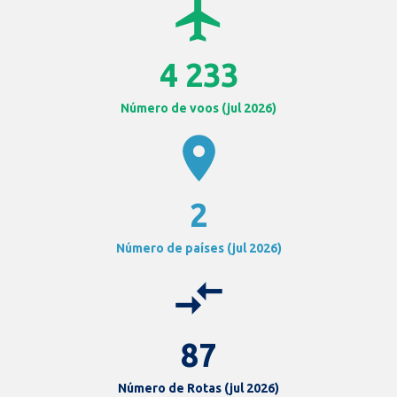
airplanemode_active
4 233
Número de voos (jul 2026)
location_on
2
Número de países (jul 2026)
compare_arrows
87
Número de Rotas (jul 2026)