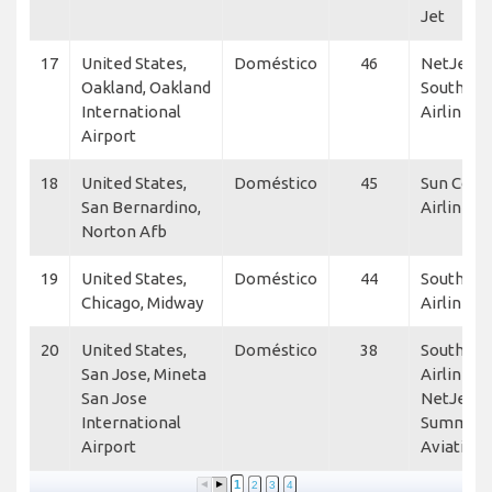
Jet
17
United States,
Doméstico
46
NetJets,
Oakland, Oakland
Southwe
International
Airlines
Airport
18
United States,
Doméstico
45
Sun Coun
San Bernardino,
Airlines
Norton Afb
19
United States,
Doméstico
44
Southwe
Chicago, Midway
Airlines
20
United States,
Doméstico
38
Southwe
San Jose, Mineta
Airlines,
San Jose
NetJets,
International
Summit
Airport
Aviation
1
2
3
4