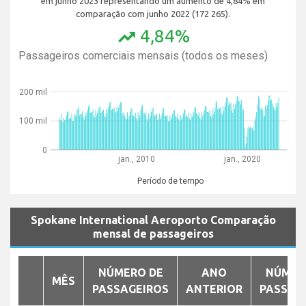
em junho 2023 representando um aumento de 4,84% em
comparação com junho 2022 (172 265).
4,84%
trending_up
Passageiros comerciais mensais (todos os meses)
200 mil
100 mil
0
jan., 2010
jan., 2020
Período de tempo
Spokane International Aeroporto Comparação
mensal de passageiros
NÚMERO DE
ANO
NÚMER
MÊS
PASSAGEIROS
ANTERIOR
PASSAG