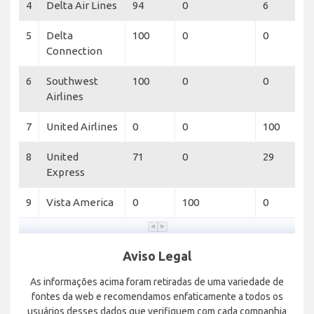
4
Delta Air Lines
94
0
6
5
Delta
100
0
0
Connection
6
Southwest
100
0
0
Airlines
7
United Airlines
0
0
100
8
United
71
0
29
Express
9
Vista America
0
100
0
Aviso Legal
As informações acima foram retiradas de uma variedade de
fontes da web e recomendamos enfaticamente a todos os
usuários desses dados que verifiquem com cada companhia