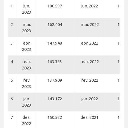
1
jun.
180.597
jun. 2022
172.2
2023
2
mai.
162.404
mai. 2022
156.1
2023
3
abr.
147.948
abr. 2022
145.7
2023
4
mar.
163.363
mar. 2022
154.4
2023
5
fev.
137.909
fev. 2022
120.1
2023
6
jan.
143.172
jan. 2022
117.1
2023
7
dez.
150.522
dez. 2021
138.9
2022