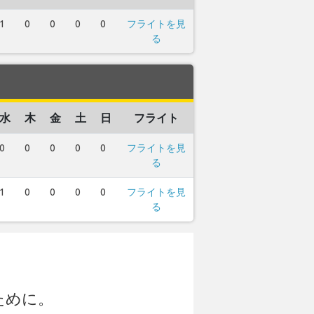
1
0
0
0
0
フライトを見
る
水
木
金
土
日
フライト
0
0
0
0
0
フライトを見
る
1
0
0
0
0
フライトを見
る
ために。