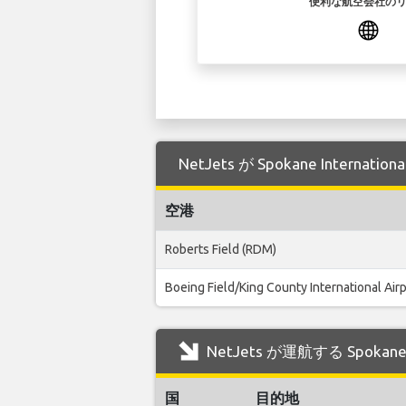
便利な航空会社の
NetJets が Spokane Inter
空港
Roberts Field (RDM)
Boeing Field/King County International Airp
NetJets が運航する Spokan
国
目的地