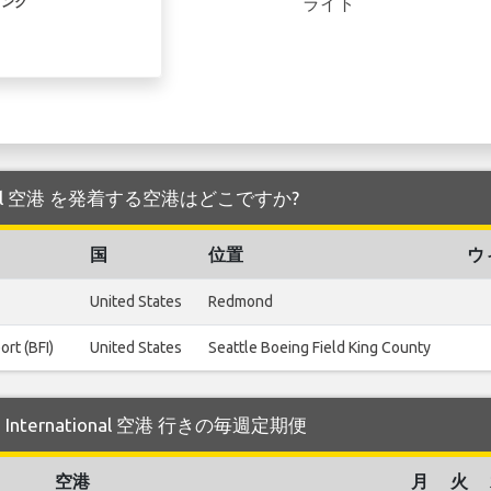
ライト
リンク
national 空港 を発着する空港はどこですか?
国
位置
ウ
United States
Redmond
ort (BFI)
United States
Seattle Boeing Field King County
e International 空港 行きの毎週定期便
空港
月
火