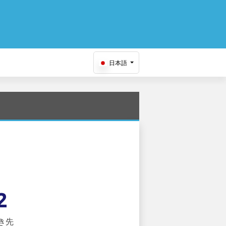
日本語
2
き先