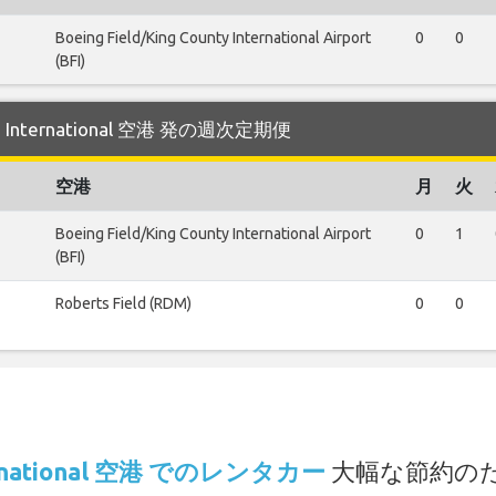
Boeing Field/King County International Airport
0
0
(BFI)
 International 空港 発の週次定期便
空港
月
火
Boeing Field/King County International Airport
0
1
(BFI)
Roberts Field (RDM)
0
0
.
ternational 空港 でのレンタカー
大幅な節約の