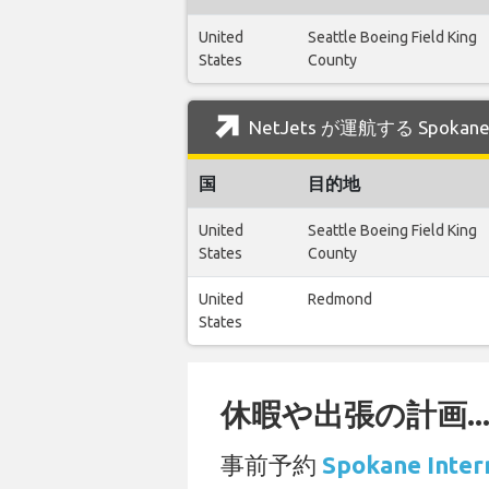
United
Seattle Boeing Field King
States
County
NetJets が運航する Spokane
国
目的地
United
Seattle Boeing Field King
States
County
United
Redmond
States
休暇や出張の計画..
事前予約
Spokane In