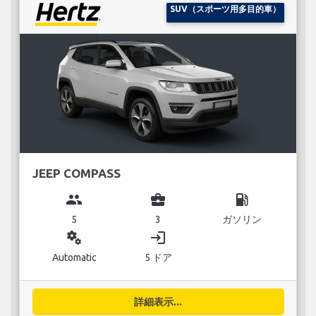
SUV（スポーツ用多目的車）
JEEP COMPASS
group
business_center
local_gas_station
5
3
ガソリン
miscellaneous_services
login
Automatic
5 ドア
詳細表示...