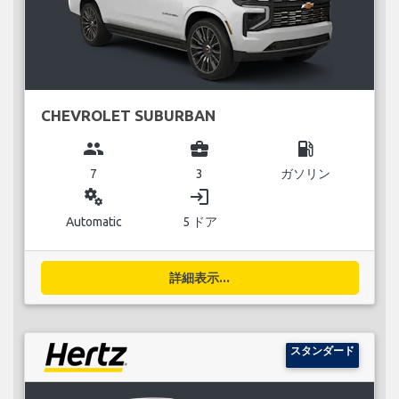
CHEVROLET SUBURBAN
group
business_center
local_gas_station
7
3
ガソリン
miscellaneous_services
login
Automatic
5 ドア
詳細表示...
スタンダード