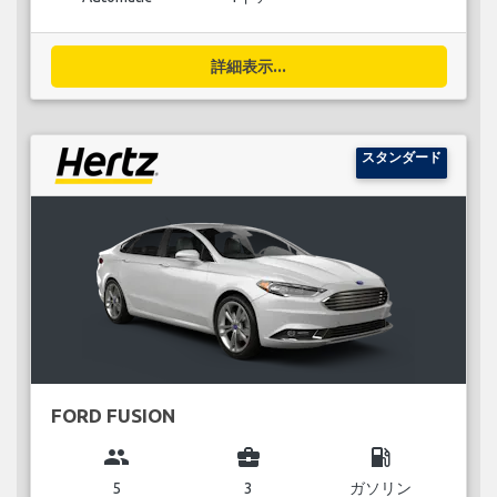
詳細表示...
スタンダード
FORD FUSION
group
business_center
local_gas_station
5
3
ガソリン