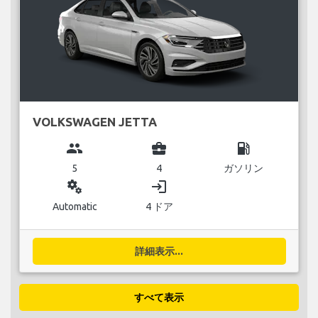
VOLKSWAGEN JETTA
group
business_center
local_gas_station
5
4
ガソリン
miscellaneous_services
login
Automatic
4 ドア
詳細表示...
すべて表示