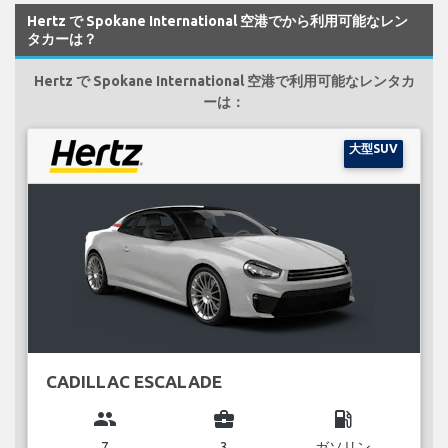
Hertz で Spokane International 空港でから利用可能なレン
タカーは？
Hertz で Spokane International 空港で利用可能なレンタカ
ーは：
大型SUV
CADILLAC ESCALADE
group
business_center
local_gas_station
7
3
ガソリン