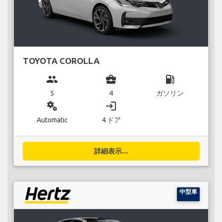
TOYOTA COROLLA
group
business_center
local_gas_station
5
4
ガソリン
miscellaneous_services
login
Automatic
4 ドア
詳細表示...
中型車