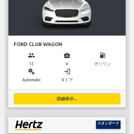
FORD CLUB WAGON
group
business_center
local_gas_station
12
6
ガソリン
miscellaneous_services
login
Automatic
4 ドア
詳細表示...
スタンダード