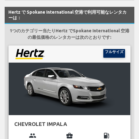
Hertz で Spokane International 空港で利用可能なレンタカ
ーは：
1つのカテゴリー当たりHertz でSpokane International 空港
の最低価格のレンタカーは次のとおりです:
フルサイズ
CHEVROLET IMPALA
group
business_center
local_gas_station