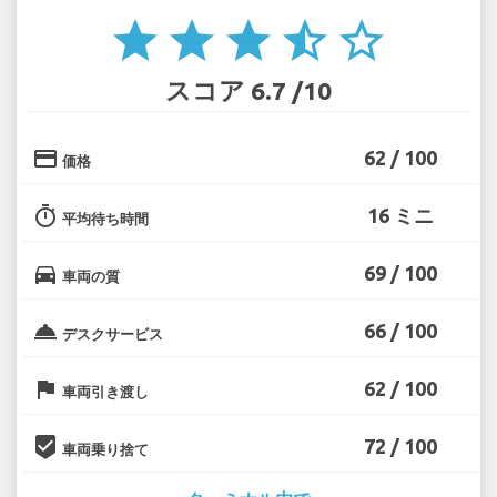
star
star
star
star_half
star_border
スコア 6.7 /10
credit_card
62 / 100
価格
timer
16 ミニ
平均待ち時間
directions_car
69 / 100
車両の質
room_service
66 / 100
デスクサービス
flag
62 / 100
車両引き渡し
beenhere
72 / 100
車両乗り捨て