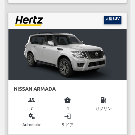
大型SUV
NISSAN ARMADA
group
business_center
local_gas_station
7
4
ガソリン
miscellaneous_services
login
Automatic
5 ドア