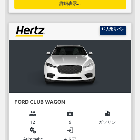
詳細表示...
12人乗りバン
FORD CLUB WAGON
group
business_center
local_gas_station
12
6
ガソリン
miscellaneous_services
login
Automatic
4 ドア