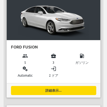
FORD FUSION
group
business_center
local_gas_station
5
3
ガソリン
miscellaneous_services
login
Automatic
2 ドア
詳細表示...