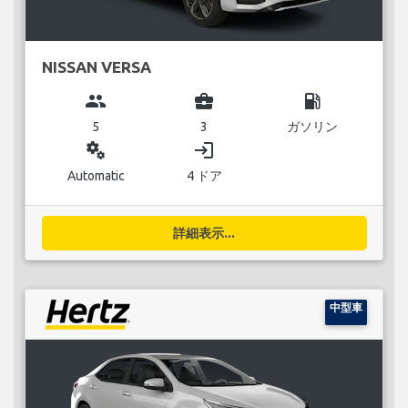
NISSAN VERSA
group
business_center
local_gas_station
5
3
ガソリン
miscellaneous_services
login
Automatic
4 ドア
詳細表示...
中型車