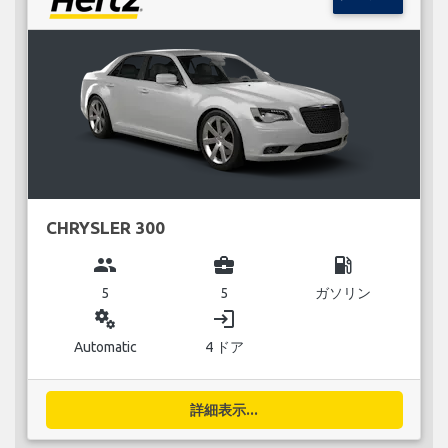
CHRYSLER 300
group
business_center
local_gas_station
5
5
ガソリン
miscellaneous_services
login
Automatic
4 ドア
詳細表示...