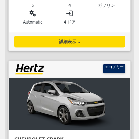
5
4
ガソリン
miscellaneous_services
login
Automatic
4 ドア
詳細表示...
エコノミー