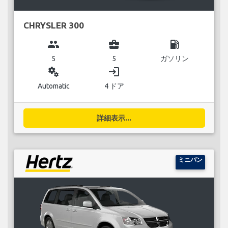
CHRYSLER 300
group
business_center
local_gas_station
5
5
ガソリン
miscellaneous_services
login
Automatic
4 ドア
詳細表示...
ミニバン