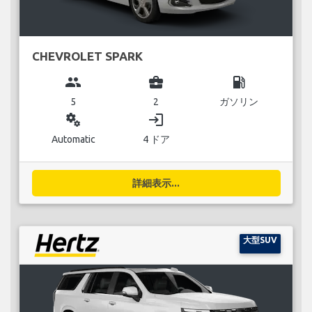
CHEVROLET SPARK
group
business_center
local_gas_station
5
2
ガソリン
miscellaneous_services
login
Automatic
4 ドア
詳細表示...
大型SUV