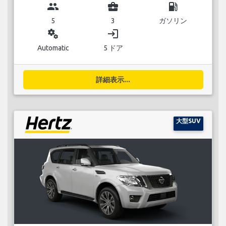
group
business_center
local_gas_station
5
3
ガソリン
miscellaneous_services
login
Automatic
5 ドア
詳細表示...
大型SUV