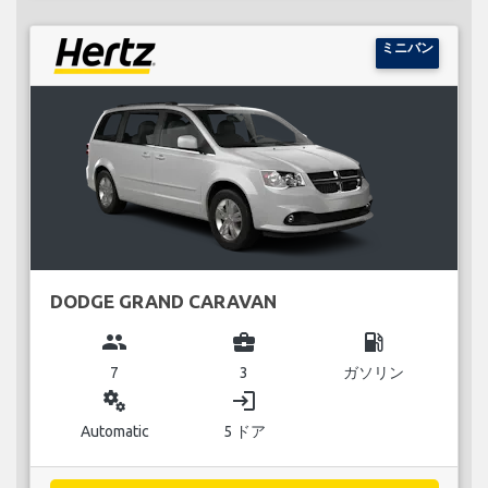
ミニバン
DODGE GRAND CARAVAN
group
business_center
local_gas_station
7
3
ガソリン
miscellaneous_services
login
Automatic
5 ドア