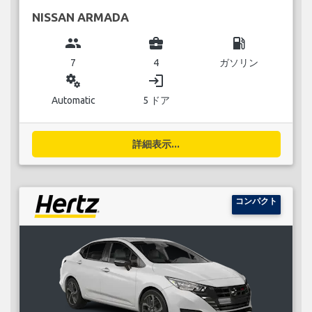
NISSAN ARMADA
group
business_center
local_gas_station
7
4
ガソリン
miscellaneous_services
login
Automatic
5 ドア
詳細表示...
コンパクト