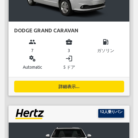
DODGE GRAND CARAVAN
group
business_center
local_gas_station
7
3
ガソリン
miscellaneous_services
login
Automatic
5 ドア
詳細表示...
12人乗りバン