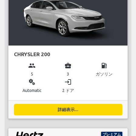
CHRYSLER 200
group
business_center
local_gas_station
5
3
ガソリン
miscellaneous_services
login
Automatic
2 ドア
詳細表示...
プレミアム