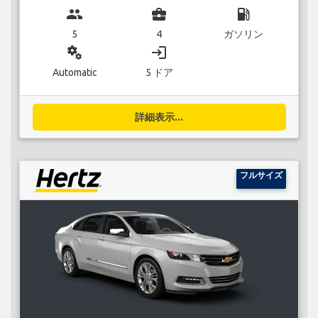
group
business_center
local_gas_station
5
4
ガソリン
miscellaneous_services
login
Automatic
5 ドア
詳細表示...
フルサイズ