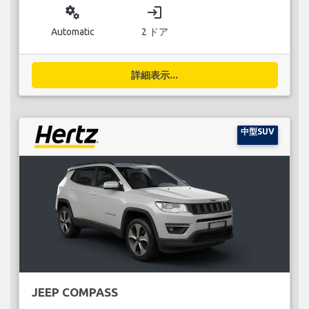
miscellaneous_services
login
Automatic
2 ドア
詳細表示...
中型SUV
JEEP COMPASS