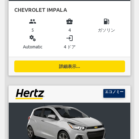
CHEVROLET IMPALA
group
business_center
local_gas_station
5
4
ガソリン
miscellaneous_services
login
Automatic
4 ドア
詳細表示...
エコノミー