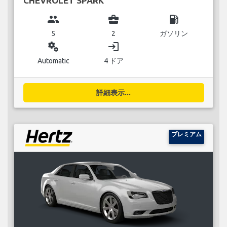
CHEVROLET SPARK
group
business_center
local_gas_station
5
2
ガソリン
miscellaneous_services
login
Automatic
4 ドア
詳細表示...
プレミアム