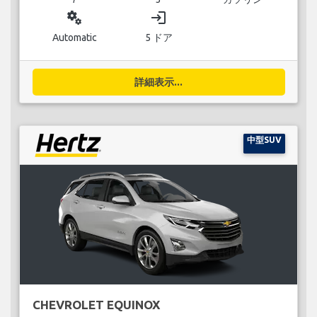
miscellaneous_services
login
Automatic
5 ドア
詳細表示...
中型SUV
CHEVROLET EQUINOX