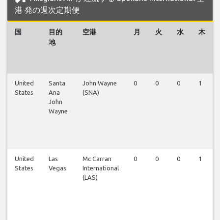
港 発の週次定期便
国
目的
空港
月
火
水
木
地
United
Santa
John Wayne
0
0
0
1
States
Ana
(SNA)
John
Wayne
United
Las
Mc Carran
0
0
0
1
States
Vegas
International
(LAS)