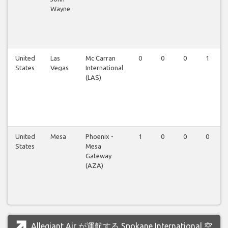
Wayne
United
Las
Mc Carran
0
0
0
1
States
Vegas
International
(LAS)
United
Mesa
Phoenix -
1
0
0
0
States
Mesa
Gateway
(AZA)
Allegiant Air が運航する Spokane International 空